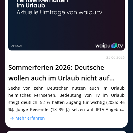
25.06.2026
Sommerferien 2026: Deutsche
wollen auch im Urlaub nicht auf
Fernsehen verzichten – WM steigert
Sechs von zehn Deutschen nutzen auch im Urlaub
heimisches Fernsehen. Bedeutung von TV im Urlaub
Interesse an TV und Streaming
steigt deutlich: 52 % halten Zugang für wichtig (2025: 46
%). Junge Reisende (18–39 J.) setzen auf IPTV-Angebote
und mobile Endgeräte.
Mehr erfahren