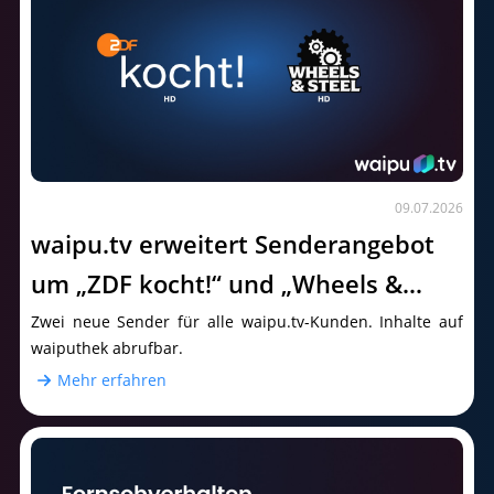
09.07.2026
waipu.tv erweitert Senderangebot
um „ZDF kocht!“ und „Wheels &
Steel“
Zwei neue Sender für alle waipu.tv-Kunden. Inhalte auf
waiputhek abrufbar.
Mehr erfahren