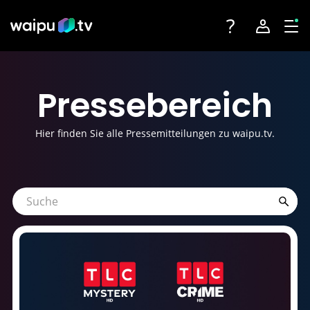
Toggle navigatio
Account na
Tog
Fernsehen
Login
Presse
bereich
Angebote
Registrieren
Hier finden Sie alle Pressemitteilungen zu waipu.tv.
Streaming-Partner
Sender
Geräte