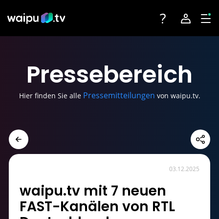
Toggle navigatio
Account na
Tog
Fernsehen
Login
Presse
bereich
Angebote
Registrieren
Pressemitteilungen
Hier finden Sie alle
von waipu.tv.
Streaming-Partner
Sender
Geräte
03.12.2025
waipu.tv mit 7 neuen
FAST-Kanälen von RTL