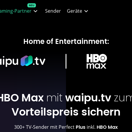
aming-Partner
Sender
Geräte
lix
Alle Geräte
Home of Entertainment:
O Max
waipu.tv Stick
ney+
waipu.tv Box
n+
Smartphones & Tablets
 Filme & Serien
Fire TV
HBO Max
mit
waipu.tv
zu
 Live-Sport
Web-Player
Vorteilspreis sichern
ZN
Apple TV
300+ TV-Sender mit Perfect
Plus
inkl.
HBO Max