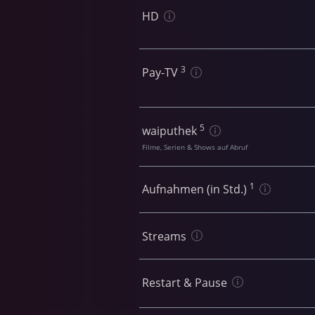
HD
3
Pay-TV
5
waiputhek
Filme, Serien & Shows auf Abruf
1
Aufnahmen (in Std.)
Streams
Restart & Pause