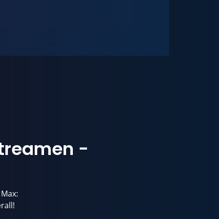
streamen -
 Max:
rall!