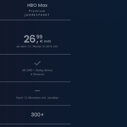
FILMTASTIC
CHANNEL
HBO Max
Premium
JAHRESPAKET
26
99
,
€ mtl.
ab dem 13. Monat 31,49 € mtl.
4K UHD + Dolby Atmos
4 Streams
Nach 12 Monaten mtl. kündbar
300+