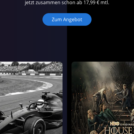
jetzt zusammen schon ab 17,99 € mtl.
Chromecast
Zum Angebot
Smart TVs
Roku