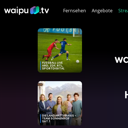
Fernsehen
Angebote
Stre
Netf
HB
Dis
FUSSBALL LIVE
ARD, ZDF, RTL,
SPORTDIGITAL
Joy
WOW
WOW
DIE LANDARZTPRAXIS -
DA
TEAM SONNENHOF
SAT.1