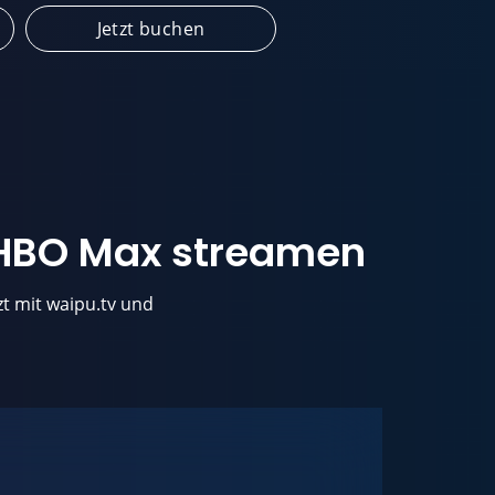
Jetzt buchen
i HBO Max streamen
zt mit waipu.tv und