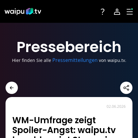
Toggle navigatio
Account na
Tog
Fernsehen
Login
Presse
bereich
Angebote
Registrieren
Pressemitteilungen
Hier finden Sie alle
von waipu.tv.
Streaming-Partner
Sender
Geräte
02.06.2026
WM-Umfrage zeigt
Spoiler-Angst: waipu.tv