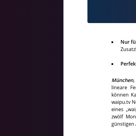
Nur fü
Zusatz
Perfek
München, 
lineare F
können Ka
waipu.tv N
eines „wai
zwölf Mon
günstigen 