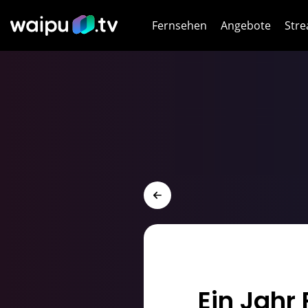
Fernsehen
Angebote
Stre
Netf
HB
Dis
Joy
WOW
WOW
DA
Ein Jahr