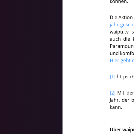
können.
Die Aktion
jahr-gesch
waipu.tv i
auch die 
Paramount+
und komfo
Hier geht e
[1]
https:/
[2]
Mit der
Jahr, der 
kann.
Über waip