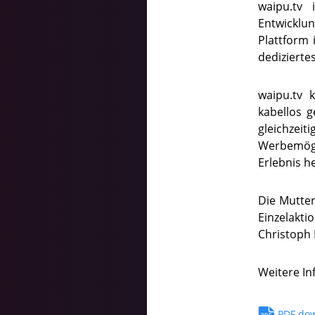
waipu.tv
Entwicklun
Plattform 
dedizierte
waipu.tv 
kabellos 
gleichze
Werbemögl
Erlebnis h
Die Mutte
Einzelakt
Christoph 
Weitere In
PDF do