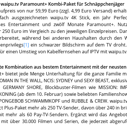
 waipu.tv Paramount+ Kombi-Paket für Schnäppchenjäger
ufpreis von nur 59,99 Euro (zzgl. 4,99 Euro Versand) erha
ach ausgezeichneten waipu.tv 4K Stick, ein Jahr Perfec
ses Entertainment und zwölf Monate Paramount+. Nut
 250 Euro im Vergleich zu den jeweiligen Einzelpreisen. Dam
orbereitet, während bei anderen Haushalten durch den W
enprivilegs
[1]
ein schwarzer Bildschirm auf dem TV droht.
für einen Umstieg von Kabelfernsehen auf IPTV mit waipu.tv
te Kombination aus bestem Entertainment mit der neusten
 bietet jede Menge Unterhaltung für die ganze Familie mi
OMAN IN THE WALL, NCIS: SYDNEY und SEXY BEAST, exklusive
e GERMANY SHORE, Blockbuster-Filmen wie MISSION: IM
ONING (ab dem 10. Februar) sowie beliebten Familiensho
PONGEBOB SCHWAMMKOPF und RUBBLE & CREW. waipu.tv 
t Plus-Paket mehr als 250 TV-Sender, davon über 240 in bri
mit mehr als 60 Pay-TV-Sendern. Ergänzt wird das Angebo
 mit über 30.000 Filmen und Serien, die jederzeit abgeru