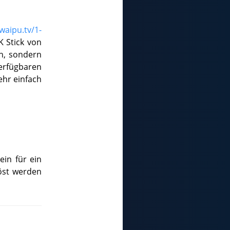
aipu.tv/1-
 Stick von
ch, sondern
erfügbaren
ehr einfach
in für ein
löst werden