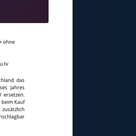
t+ ohne
u.tv
chland das
ses Jahres
 ersetzen.
s beim Kauf
 zusätzlich
nschlagbar