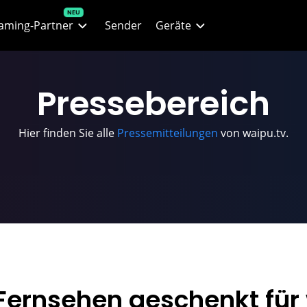
aming-Partner
Sender
Geräte
lix
Alle Geräte
Presse
bereich
O Max
waipu.tv Stick
Hier finden Sie alle
Pressemitteilungen
von waipu.tv.
ney+
waipu.tv Box
n+
Smartphones & Tablets
 Filme & Serien
Fire TV
 Live-Sport
Web-Player
ZN
Apple TV
 Fernsehen geschenkt für