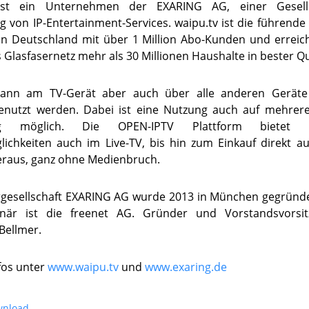
 ist ein Unternehmen der EXARING AG, einer Gesells
g von IP-Entertainment-Services. waipu.tv ist die führend
in Deutschland mit über 1 Million Abo-Kunden und erreic
s Glasfasernetz mehr als 30 Millionen Haushalte in bester Qu
kann am TV-Gerät aber auch über alle anderen Gerä
genutzt werden. Dabei ist eine Nutzung auch auf mehrer
itig möglich. Die OPEN-IPTV Plattform bietet ta
ichkeiten auch im Live-TV, bis hin zum Einkauf direkt a
eraus, ganz ohne Medienbruch.
rgesellschaft EXARING AG wurde 2013 in München gegründe
ionär ist die freenet AG. Gründer und Vorstandsvorsit
Bellmer.
fos unter
www.waipu.tv
und
www.exaring.de
wnload