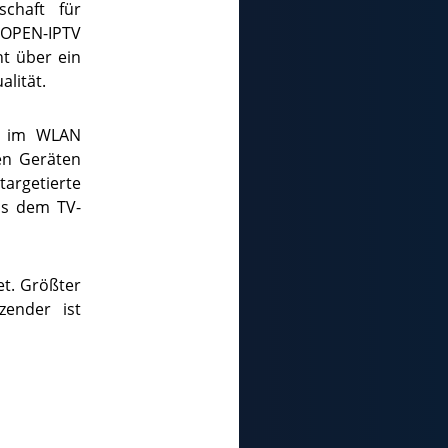
chaft für
e OPEN-IPTV
ht über ein
alität.
te im WLAN
en Geräten
rgetierte
us dem TV-
t. Größter
zender ist