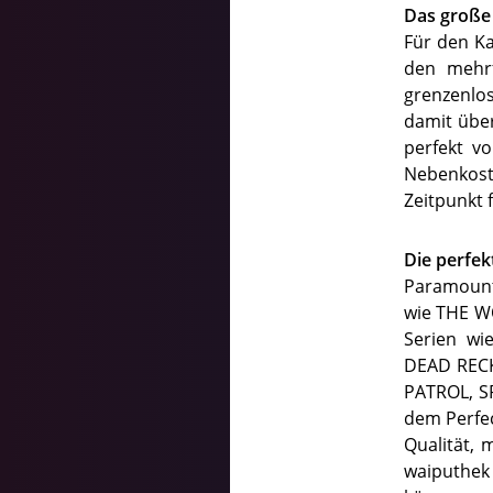
Das große
Für den Ka
den mehrf
grenzenlo
damit über
perfekt v
Nebenkost
Zeitpunkt 
Die perfek
Paramount+
wie THE W
Serien wi
DEAD RECK
PATROL, S
dem Perfec
Qualität, 
waiputhek