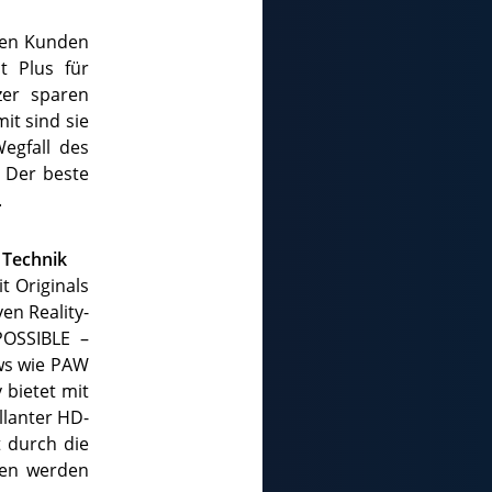
lten Kunden
t Plus für
zer sparen
it sind sie
egfall des
 Der beste
.
 Technik
t Originals
n Reality-
POSSIBLE –
ws wie PAW
bietet mit
llanter HD-
t durch die
fen werden