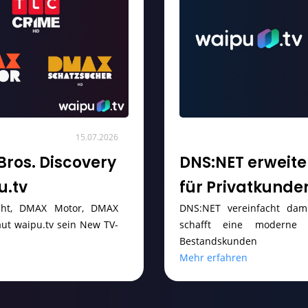
15.07.2026
Bros. Discovery
DNS:NET erweit
u.tv
für Privatkunde
icht, DMAX Motor, DMAX
DNS:NET vereinfacht dami
ut waipu.tv sein New TV-
schafft eine moderne
Bestandskunden
Mehr erfahren