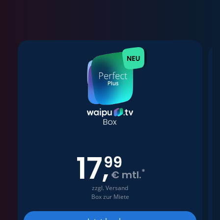
17
,
99
*
€ mtl.
zzgl. Versand
Box zur Miete