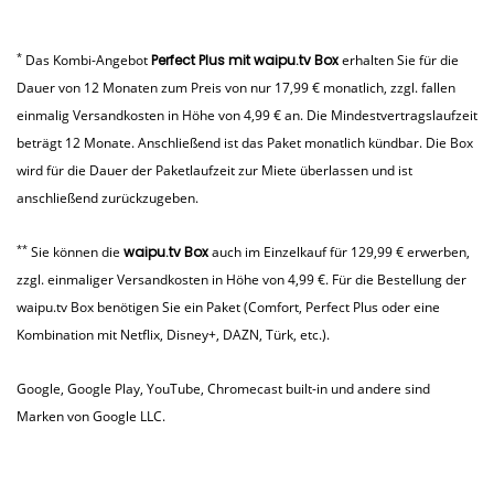
Format sowie HDR10+ und Dolby Atmos bei
unseren
AGB
.
aktuellen Zeitpunkt nicht an.
ausgewählten Inhalten ein herausragendes Bild-
und Klangerlebnis.
Bitte beachten Sie, dass die
*
Das Kombi-Angebot
Perfect Plus mit waipu.tv Box
erhalten Sie für die
Dolby Vision und Dolby Atmos Einstellung nur auf
Dauer von 12 Monaten zum Preis von nur 17,99 € monatlich, zzgl. fallen
kompatiblen Fernsehgeräten aktivierbar ist.
einmalig Versandkosten in Höhe von 4,99 € an. Die Mindestvertragslaufzeit
beträgt 12 Monate. Anschließend ist das Paket monatlich kündbar. Die Box
wird für die Dauer der Paketlaufzeit zur Miete überlassen und ist
anschließend zurückzugeben.
**
Sie können die
waipu.tv Box
auch im Einzelkauf für 129,99 € erwerben,
zzgl. einmaliger Versandkosten in Höhe von 4,99 €. Für die Bestellung der
waipu.tv Box benötigen Sie ein Paket (Comfort, Perfect Plus oder eine
Kombination mit Netflix, Disney+, DAZN, Türk, etc.).
Google, Google Play, YouTube, Chromecast built-in und andere sind
Marken von Google LLC.