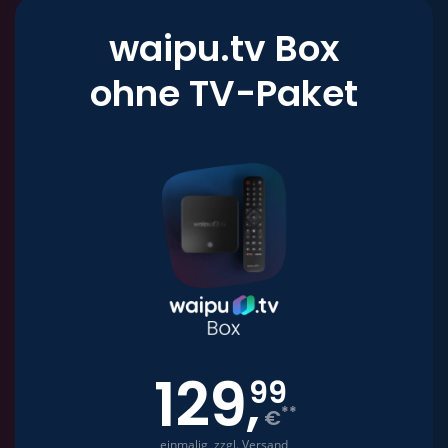
waipu.tv Box
ohne TV-Paket
129
,
99
**
€
einmalig, zzgl. Versand