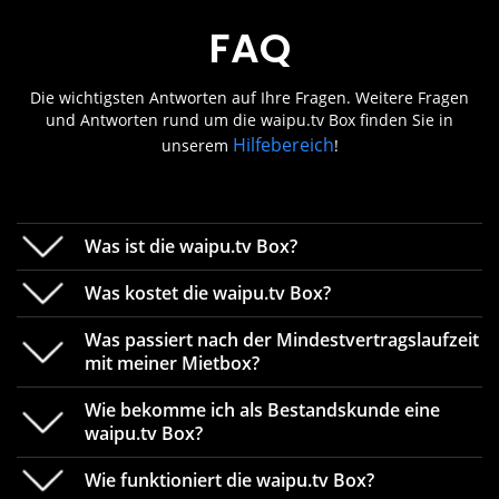
FAQ
Die wichtigsten Antworten auf Ihre Fragen. Weitere Fragen
und Antworten rund um die waipu.tv Box finden Sie in
Hilfebereich
unserem
!
Was ist die waipu.tv Box?
Was kostet die waipu.tv Box?
Was passiert nach der Mindestvertragslaufzeit
mit meiner Mietbox?
Mit der waipu.tv Box wird Ihr Fernseher zum
Smart-TV. Über die Box erhalten Sie einen
Wie bekomme ich als Bestandskunde eine
einfachen Zugang zu unzähligen Fernsehsendern
Die waipu.tv Box kostet im Einzelkauf 129,99 € zzgl.
waipu.tv Box?
und zahlreichen weiteren Streaming-Apps. Alles in
Versandkosten von 4,99 €. Bestandskunden mit
bester Qualität und ganz einfach über Ihren
Paket (z.B. Comfort, Perfect Plus oder eine
Wie funktioniert die waipu.tv Box?
vorhandenen Internetanschluss. Ihr TV benötigt
Kombination mit Netflix, HBO Max, Disney+, WOW,
Das Perfect Plus mit waipu.tv Box Kombi-Angebot