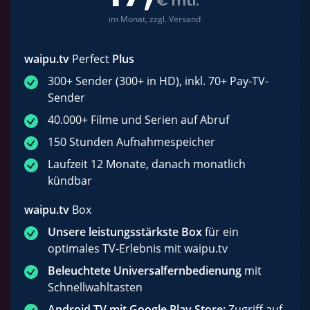
€ mtl.
im Monat, zzgl. Versand
waipu.tv
Perfect
Plus
300+ Sender (300+ in HD), inkl. 70+ Pay-TV-
Sender
40.000+ Filme und Serien auf Abruf
150 Stunden Aufnahmespeicher
Laufzeit 12 Monate, danach monatlich
kündbar
waipu.tv
Box
Unsere leistungsstärkste Box
für ein
optimales TV-Erlebnis mit waipu.tv
Beleuchtete Universalfernbedienung
mit
Schnellwahltasten
Android TV mit Google Play Store:
Zugriff auf