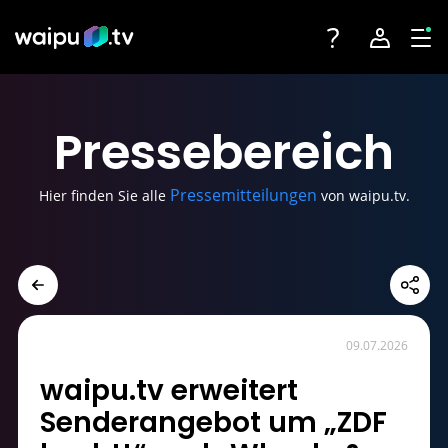
Toggle navigatio
Account na
Tog
Fernsehen
Login
Presse
bereich
Angebote
Registrieren
Pressemitteilungen
Hier finden Sie alle
von waipu.tv.
Streaming-Partner
Sender
Geräte
09.07.2026
waipu.tv erweitert
Senderangebot um „ZDF