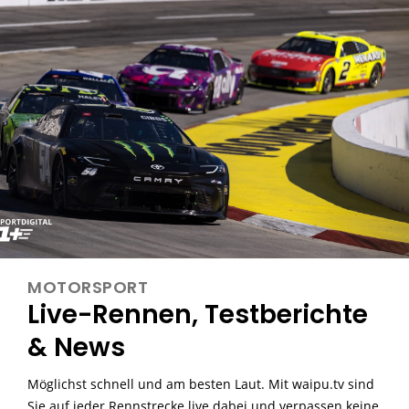
MOTORSPORT
Live-Rennen, Testberichte
& News
Möglichst schnell und am besten Laut. Mit waipu.tv sind
Sie auf jeder Rennstrecke live dabei und verpassen keine