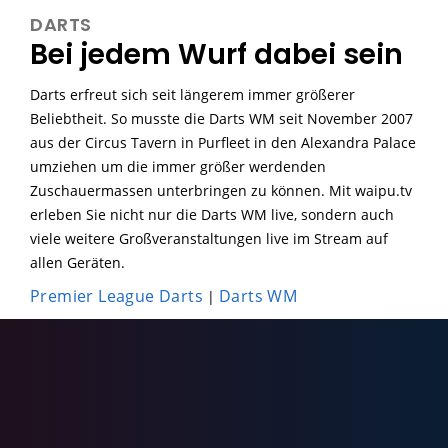
DARTS
Bei jedem Wurf dabei sein
Darts erfreut sich seit längerem immer größerer
Beliebtheit. So musste die Darts WM seit November 2007
aus der Circus Tavern in Purfleet in den Alexandra Palace
umziehen um die immer größer werdenden
Zuschauermassen unterbringen zu können. Mit waipu.tv
erleben Sie nicht nur die Darts WM live, sondern auch
viele weitere Großveranstaltungen live im Stream auf
allen Geräten.
Premier League Darts
Darts WM
|