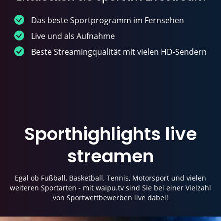
Das beste Sportprogramm im Fernsehen
Live und als Aufnahme
Beste Streamingqualität mit vielen HD-Sendern
Sporthighlights live
streamen
Egal ob Fußball, Basketball, Tennis, Motorsport und vielen
weiteren Sportarten - mit waipu.tv sind Sie bei einer Vielzahl
von Sportwettbewerben live dabei!