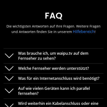
FAQ
Die wichtigsten Antworten auf Ihre Fragen. Weitere Fragen
Hilfebereich
und Antworten finden Sie in unserem
!
Was brauche ich, um waipu.tv auf dem
Fernseher zu sehen?
Welche Fernseher werden unterstützt?
Was für ein Internetanschluss wird benötigt?
Alles was Sie brauchen, ist eine
stabile
Auf wie vielen Geräten kann ich parallel
Internetverbindung
bzw.
störungsfreies WLAN-
fernsehen?
Signal
und einen
Fernseher mit HDMI-Anschluss
,
Es werden alle Fernseher unterstützt, die mit
an den ein waipu.tv Stick oder Box, Amazon Fire
einem waipu.tv Stick oder Box, Amazon Fire TV-
Wird weiterhin ein Kabelanschluss oder eine
TV-Stick, ein Google Chromecast oder ein Apple TV
Stick, Google Chromcast oder Apple TV per HDMI
Für den Empfang eines HD-Signals empfehlen wir