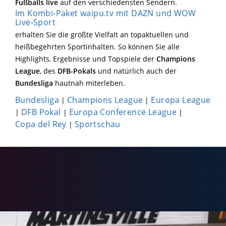
Fußballs live
auf den verschiedensten Sendern.
Im Kombi-Paket waipu.tv mit DAZN und WOW
Live-Sport
erhalten Sie die größte Vielfalt an topaktuellen und
heißbegehrten Sportinhalten. So können Sie alle
Highlights, Ergebnisse und Topspiele der
Champions
League
, des
DFB-Pokals
und natürlich auch der
Bundesliga
hautnah miterleben.
Bundesliga
Champions League
Europa League
|
|
DFB Pokal
Europa Conference League
|
|
|
Copa del Rey
Sportschau
|