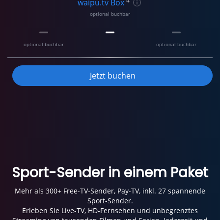
4
waipu.tv Box
optional buchbar
optional buchbar
optional buchbar
Jetzt buchen
Sport-Sender in einem Paket
Mehr als 300+ Free-TV-Sender, Pay-TV, inkl. 27 spannende
Sport-Sender.
Erleben Sie Live-TV, HD-Fernsehen und unbegrenztes