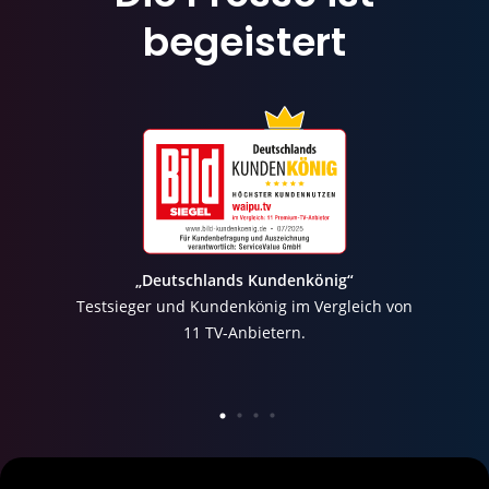
begeistert
„Deutschlands Kundenkönig“
Testsieger und Kundenkönig im Vergleich von
11 TV-Anbietern.