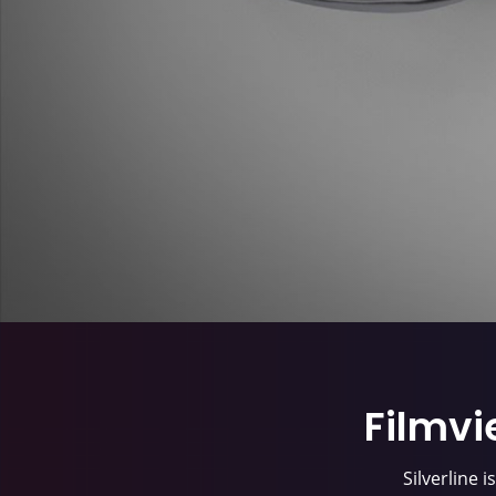
Filmvi
Silverline 