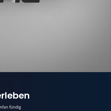
erleben
lmfan fündig