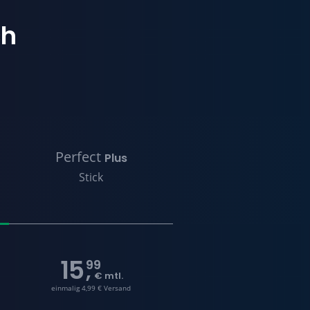
ch
Perfect
Plus
Stick
15
99
,
€ mtl.
einmalig 4,99 € Versand