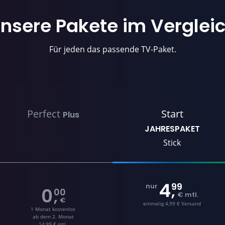
nsere Pakete im Verglei
Für jeden das passende TV-Paket.
Perfect
Start
Plus
JAHRESPAKET
Stick
4
99
,
nur
0
00
,
€ mtl.
€
einmalig 4,99 € Versand
1 Monat kostenlos
ab dem 2. Monat
14,99 € mtl.