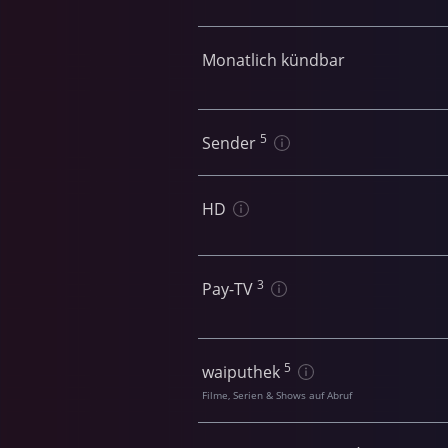
Monatlich kündbar
5
Sender
HD
3
Pay-TV
5
waiputhek
Filme, Serien & Shows auf Abruf