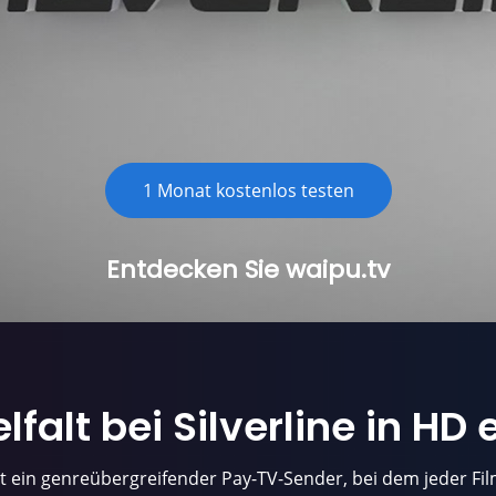
Chromecast
Smart TVs
Roku
1 Monat kostenlos testen
Entdecken Sie waipu.tv
elfalt
bei
Silverline
in
HD
ist ein genreübergreifender Pay-TV-Sender, bei dem jeder Fi