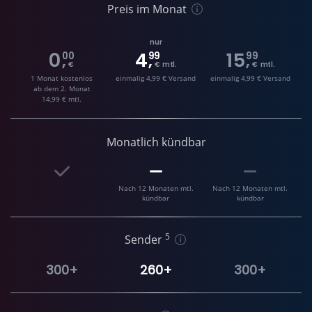
Preis im Monat
nur
0
4
15
00
99
99
,
,
,
€
€ mtl.
€ mtl.
1 Monat kostenlos
einmalig 4,99 € Versand
einmalig 4,99 € Versand
ab dem 2. Monat
14,99 € mtl.
Monatlich kündbar
Nach 12 Monaten mtl.
Nach 12 Monaten mtl.
kündbar
kündbar
5
Sender
300+
260+
300+