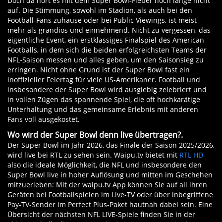
Doch da hört es mit dem Super Bowl-Fieber noch lange nicht
2019: Maroon 5
auf. Die Stimmung, sowohl im Stadion, als auch bei den
2018: Justin Timberlake
Football-Fans zuhause oder bei Public Viewings, ist meist
2017: Lady Gaga
mehr als grandios und einnehmend. Nicht zu vergessen, das
2016: Coldplay, Beyonce, Bruno Mars
eigentliche Event, ein erstklassiges Finalspiel des American
Footballs, in dem sich die beiden erfolgreichsten Teams der
2015: Katy Perry, Lenny Kravitz
NFL-Saison messen und alles geben, um den Saisonsieg zu
2014: Bruno Mars, Red Hot Chilli Peppers
erringen. Nicht ohne Grund ist der Super Bowl fast ein
2013: Beyonce
inoffizieller Feiertag für viele US-Amerikaner. Football und
2012: Madonna
insbesondere der Super Bowl wird ausgiebig zelebriert und
2011: Black Eyed Peas
in vollen Zügen das spannende Spiel, die oft hochkarätige
Unterhaltung und das gemeinsame Erlebnis mit anderen
2010: The Who
Fans voll ausgekostet.
2009: Bruce Springsteen
2008: Tom Petty and the Heartbreakers
Wo wird der Super Bowl denn live übertragen?.
Der Super Bowl im Jahr 2026, das Finale der Saison 2025/2026,
2007: Prince
wird live bei RTL zu sehen sein. Waipu.tv bietet mit
RTL HD
-->
also die ideale Möglichkeit, die NFL und insbesondere den
Super Bowl live in hoher Auflösung und mitten im Geschehen
mitzuerleben: Mit der waipu.tv App können Sie auf all ihren
Geräten bei Footballspielen im Live-TV oder über inbegriffene
Pay-TV-Sender im Perfect Plus-Paket hautnah dabei sein. Eine
Übersicht der nächsten NFL LIVE-Spiele finden Sie in der