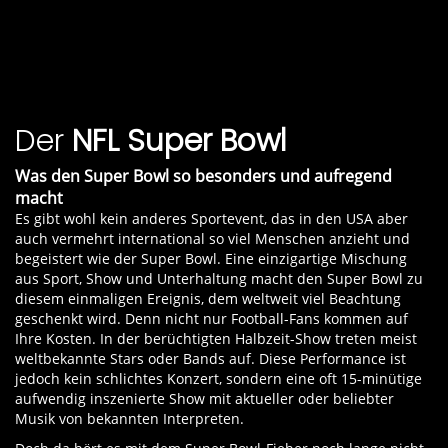
Der Super Bowl 2026 wird live bei RTL ausgestrahlt
Super Bowl
wird der diesjährige Sieger der NFL
werden. Durch die zunehmende Beliebtheit des
Saison 2025/26 gekürt.
American Footballs, überträgt der Sender
Für jeden Star aus der Musikbranche ist der Live-
zusammen mit NITRO ausgewählte NFL Profi
Act beim Super Bowl sowohl eine Ehre als auch
Spiele in der laufenden Saison und die Playoffs.
eine Auszeichnung. Die Super Bowl Tickets für das
Der
NFL Super Bowl
Jahr 2026 sind auch wegen dieser einzigartigen
Halbzeitshow beliebt. Zur Halbzeitshow dieses
Was den Super Bowl so besonders und aufregend
Super Bowls steht bereits Rapper und Superstar
macht
Bad Bunny als der Main Act fest.
Vor Bad Bunny
Es gibt wohl kein anderes Sportevent, das in den USA aber
haben es folgende Musiker in den letzten Jahren
auch vermehrt international so viel Menschen anzieht und
begeistert wie der Super Bowl. Eine einzigartige Mischung
auf die Bühne ins Football-Stadion geschafft:
aus Sport, Show und Unterhaltung macht den Super Bowl zu
2025: Kendrick Lamar
diesem einmaligen Ereignis, dem weltweit viel Beachtung
2024: Usher
geschenkt wird. Denn nicht nur Football-Fans kommen auf
2023: Rihanna
Ihre Kosten. In der berüchtigten Halbzeit-Show treten meist
2022: 50 Cent, Dr. Dre, Eminem, Kendrick Lamar,
weltbekannte Stars oder Bands auf. Diese Performance ist
jedoch kein schlichtes Konzert, sondern eine oft 15-minütige
Mary J. Blige, Snoop Dogg
aufwendig inszenierte Show mit aktueller oder beliebter
2021: The Weeknd
Musik von bekannten Interpreten.
2020: Jennifer Lopez, Shakira