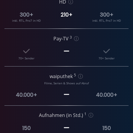
HD
300+
210+
300+
inkl. RTL, Pro7 in HD
inkl. RTL, Pro7 in HD
3
Pay-TV
70+ Sender
70+ Sender
5
waiputhek
Filme, Serien & Shows auf Abruf
40.000+
40.000+
1
Aufnahmen (in Std.)
150
150