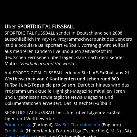
Chromecast, Apple TV, Smart TV, Smartphones und
brillanter HD-Qualität
, einem
persönlichem Cloud-
Für den Empfang eines HD-Signals empfehlen wir
Signal benötigt. Für waipu.tv benötigen Sie
kein
Google Chromecast oder ein Apple TV eingesteckt
Tablets.
Speicher
für Ihre Aufnahmen, einen
einen Internetanschluss mit
mindestens 16 Mbit/s
,
Kabel-, Satellitenanschluss, Receiver oder Antenne
wird. Die waipu.tv-App laden Sie sich bequem auf
Serienaufnahme-Assistent, Restart-Funktion,
für den Empfang von SD mindestens 6 Mbit/s.
mehr.
Ihr Apple oder Android Smartphone. Alternativ
persönliche Programm-Empfehlungen und vieles
Über SPORTDIGITAL FUSSBALL
laden Sie sich die waipu.tv-App direkt auf Ihren
mehr.
SPORTDIGITAL FUSSBALL sendet in Deutschland seit 2008
Samsung oder Android Smart TV.
ausschließlich im Pay-TV. Programmschwerpunkt des Senders
ist die populäre Ballsportart Fußball. Vorrangig wird Fußball
Entdecken Sie Fernsehen wie noch nie!
aus mehreren Ländern live und auch zeitversetzt im
deutschen Fernsehen übertragen. Ganz nach dem Sender-
Motto:
"Football around the world"
.
Auf SPORTDIGITAL FUSSBALL erleben Sie
LIVE-Fußball aus 21
Wettbewerben von 6 Kontinenten und sehen rund 800
Fußball LIVE-Topspiele pro Saison
. Darüber hinaus wird das
Programm um aktuelle Highlight-Magazine mit allen Toren
und Ergebnissen sowie tägliche News-Magazine und
Dokumentationen erweitert. Das ist #echterFußball!
SPORTDIGITAL FUSSBALL berichtet über folgende Fußball-
Ligen und Wettbewerbe:
Primeira Liga
(Portugal),
Sky Bet Championship
(England),
Eredivisie
(Niederlande), Fortuna Liga (Tschechien),
MLS
(USA),
Copa América
(Nord- und Südamerikanische