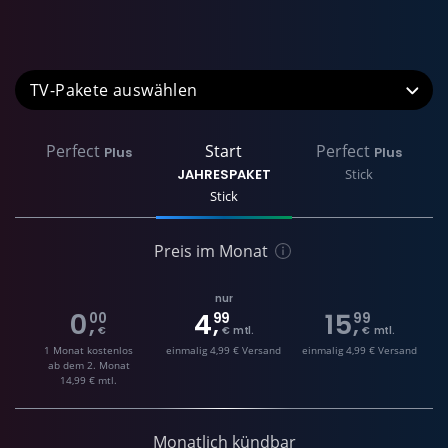
TV-Pakete
Perfect
Start
Perfect
Plus
Plus
JAHRESPAKET
Stick
Stick
Preis im Monat
nur
0
4
15
00
99
99
,
,
,
€
€ mtl.
€ mtl.
1 Monat kostenlos
einmalig 4,99 € Versand
einmalig 4,99 € Versand
ab dem 2. Monat
14,99 € mtl.
Monatlich kündbar