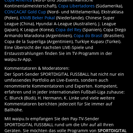
Kontinentalmeisterschaft),
Copa Libertadores
(Südamerika),
CONCACAF Gold Cup
(Nord- und Mittelamerika), Ekstraklasa
(Polen),
KNVB Beker Pokal
(Niederlande), Chinese Super
League (China), Hyundai A-League (Australien), J. League
(Japan), K League (Korea),
Copa del Rey
(Spanien), Copa Diego
Armando Maradona (Argentinien),
Copa do Brasil
(Brasilien),
Copa de la Superliga (Argentinien), Turkiye Kupası (Türkei).
Eine Übersicht der nächsten LIVE-Spiele und
Erstausstrahlungen finden Sie im TV-Programm in der
waipu.tv-App.
Kommentatoren & Moderatoren:
Der Sport-Sender SPORTDIGITAL FUSSBALL hat nicht nur ein
umfassendes Portfolio an Live-Events, sondern auch
renommierte Kommentatoren und Experten. Kompetent,
erfahren und in jeder internationalen Fußball-Liga zuhause:
C. Blunck (Büdi), H. Hermann, K. Linke und viele weitere
Kommentatoren berichten jederzeit für Sie immer auf
Ballhöhe.
Mit waipu.tv empfangen Sie den Pay-TV-Sender
SPORTDIGITAL FUSSBALL rund um die Uhr auf all Ihren
Geräten. Sie möchten das volle Programm von
SPORTDIGITAL