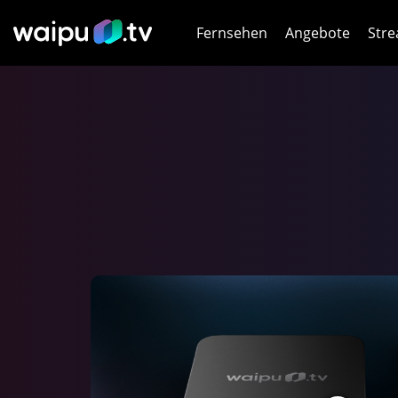
Fernsehen
Angebote
Stre
Netf
HB
Dis
Joy
WOW
WOW
DA