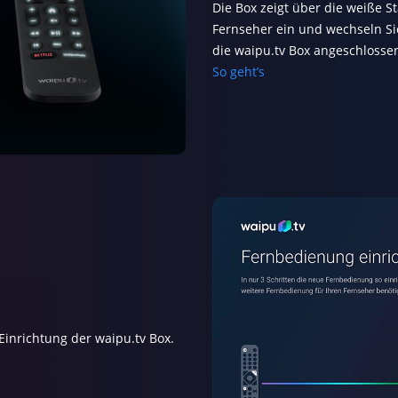
Die Box zeigt über die weiße S
Chromecast
Fernseher ein und wechseln S
die waipu.tv Box angeschlosse
Smart TVs
So geht’s
Roku
e Einrichtung der waipu.tv Box.