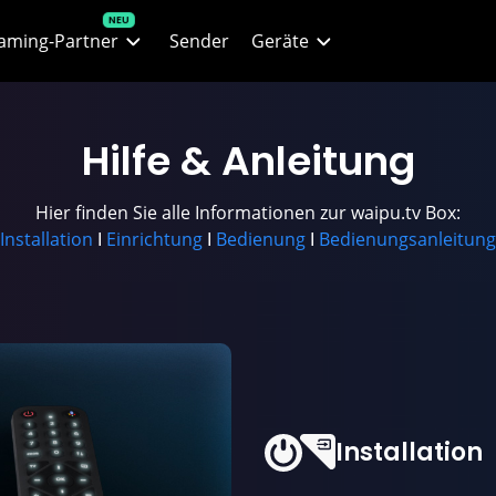
aming-Partner
Sender
Geräte
lix
Alle Geräte
Hilfe
&
Anleitung
O Max
waipu.tv Stick
Hier finden Sie alle Informationen zur waipu.tv Box:
ney+
waipu.tv Box
Installation
Ι
Einrichtung
Ι
Bedienung
Ι
Bedienungsanleitung
n+
Smartphones & Tablets
 Filme & Serien
Fire TV
 Live-Sport
Web-Player
Installation
ZN
Apple TV