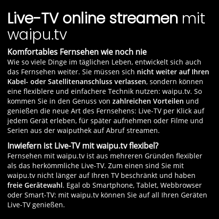
sortierbaren TV-Kanallisten und Senderfavoriten
,
& Netflix-Paket
, kombinieren Sie Deutschlands
Antenne
mehr.
bietet waipu.tv ein komfortables und flexibles
Live-TV online streamen
mit
Live-TV Angebot über waipu.tv mit dem großen
Fernseherlebnis. Erleben Sie die Zukunft des
Streaming-Angebot an Filmen und Serien von
waipu.tv
Fernsehens mit waipu.tv.
Netflix.
Komfortables Fernsehen wie noch nie
Außerdem erhalten Sie mit einem
waipu.tv +
Wie so viele Dinge im täglichen Leben, entwickelt sich auch
DAZN-Paket
, Zugriff auf ein immenses Angebot an
das Fernsehen weiter. Sie müssen sich
nicht weiter auf Ihren
Live-Sport. So können Sie
mit waipu.tv
Kabel- oder Satellitenanschluss verlassen
, sondern können
Sportevents im Free-TV
, sowie auch
auf einigen
eine flexiblere und einfachere Technik nutzen: waipu.tv. So
der 70+ Pay-TV-Sendern
verfolgen und ergänzen
kommen Sie in den Genuss von
zahlreichen Vorteilen
und
dies mit der breiten Auswahl an Live-Sport von
genießen die neue Art des Fernsehens: Live-TV per Klick auf
DAZN.
jedem Gerät erleben, für später aufnehmen oder Filme und
Serien aus der waiputhek auf Abruf streamen.
Inwiefern ist Live-TV mit waipu.tv flexibel?
Fernsehen mit waipu.tv ist aus mehreren Gründen flexibler
als das herkömmliche Live-TV. Zum einen sind Sie mit
waipu.tv nicht länger auf Ihren TV beschränkt und haben
freie Gerätewahl
. Egal ob Smartphone, Tablet, Webbrowser
oder Smart-TV: mit waipu.tv können Sie auf all Ihren Geräten
Live-TV genießen.