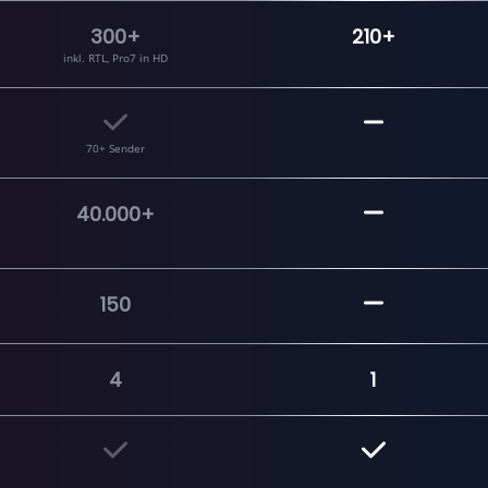
300+
210+
inkl. RTL, Pro7 in HD
70+ Sender
40.000+
150
4
1