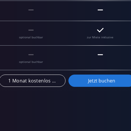
optional buchbar
zur Miete inklusive
optional buchbar
1 Monat kostenlos testen
Jetzt buchen