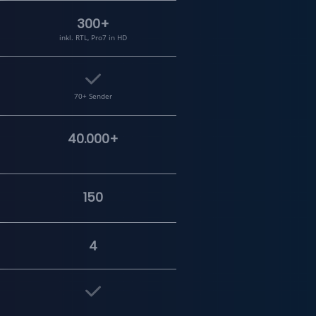
300+
inkl. RTL, Pro7 in HD
70+ Sender
40.000+
150
4