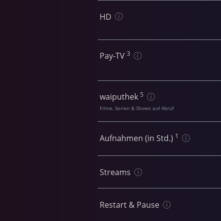
HD
3
Pay-TV
5
waiputhek
Filme, Serien & Shows auf Abruf
1
Aufnahmen (in Std.)
Streams
Restart & Pause