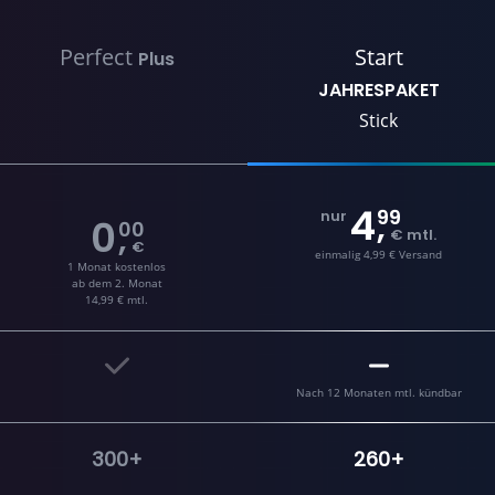
Perfect
Start
Plus
JAHRESPAKET
Stick
4
99
,
nur
0
00
,
€ mtl.
€
einmalig 4,99 € Versand
1 Monat kostenlos
ab dem 2. Monat
14,99 € mtl.
Nach 12 Monaten mtl. kündbar
300+
260+