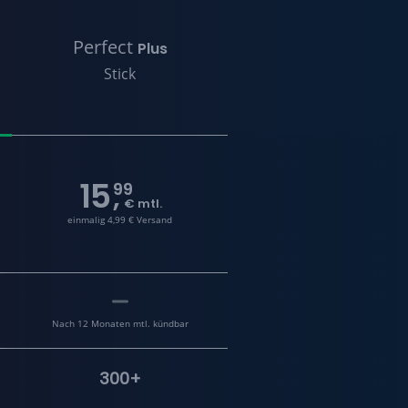
Perfect
Plus
Stick
15
99
,
€ mtl.
einmalig 4,99 € Versand
Nach 12 Monaten mtl. kündbar
300+