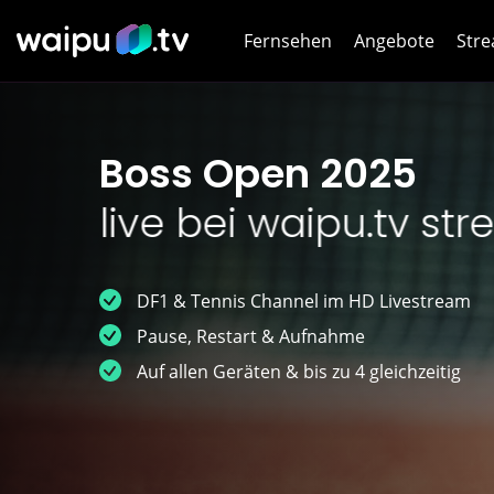
Fernsehen
Angebote
Stre
Netf
Boss Open 2025
HB
live bei waipu.tv st
Dis
Joy
DF1 & Tennis Channel im HD Livestream
Pause, Restart & Aufnahme
WOW
Auf allen Geräten & bis zu 4 gleichzeitig
WOW
DA