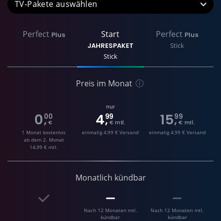
TV-Pakete
Perfect
Start
Perfect
Plus
Plus
JAHRESPAKET
Stick
Stick
Preis im Monat
nur
0
4
15
00
99
99
,
,
,
€
€ mtl.
€ mtl.
1 Monat kostenlos
einmalig 4,99 € Versand
einmalig 4,99 € Versand
ab dem 2. Monat
14,99 € mtl.
Monatlich kündbar
Nach 12 Monaten mtl.
Nach 12 Monaten mtl.
kündbar
kündbar