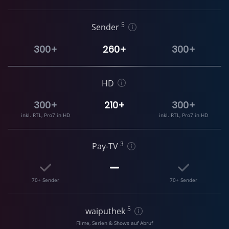
5
Sender
300+
260+
300+
HD
300+
210+
300+
inkl. RTL, Pro7 in HD
inkl. RTL, Pro7 in HD
3
Pay-TV
70+ Sender
70+ Sender
5
waiputhek
Filme, Serien & Shows auf Abruf