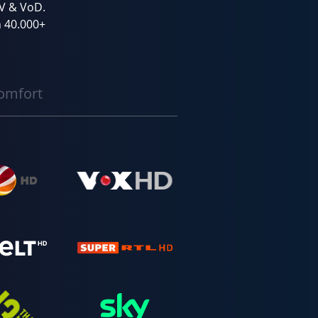
TV & VoD.
 40.000+
omfort