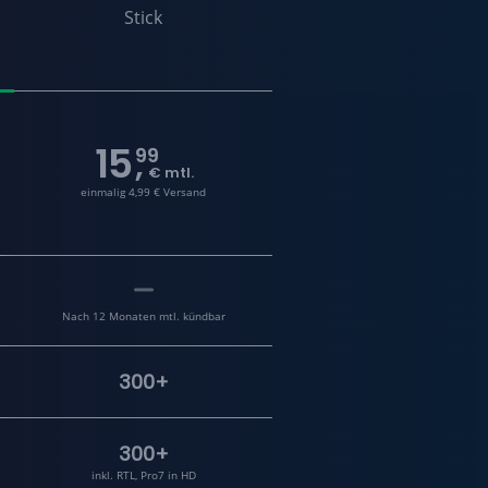
Stick
15
99
,
€ mtl.
einmalig 4,99 € Versand
Nach 12 Monaten mtl. kündbar
300+
300+
inkl. RTL, Pro7 in HD