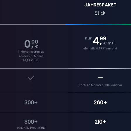
JAHRESPAKET
Stick
4
99
,
nur
0
00
,
€ mtl.
€
einmalig 4,99 € Versand
1 Monat kostenlos
ab dem 2. Monat
14,99 € mtl.
Nach 12 Monaten mtl. kündbar
300+
260+
300+
210+
inkl. RTL, Pro7 in HD