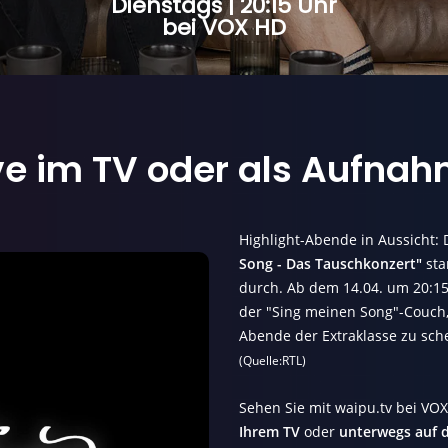
Dienstags | 20:15 Uhr
bei VOX HD
ve im TV
oder als
Aufnah
Highlight-Abende in Aussicht:
Song - Das Tauschkonzert"
sta
durch. Ab dem 14.04. um 20:15
der "Sing meinen Song"-Couch
Abende der Extraklasse zu sch
(Quelle:RTL)
Sehen Sie mit waipu.tv bei VO
Ihrem TV
oder
unterwegs auf