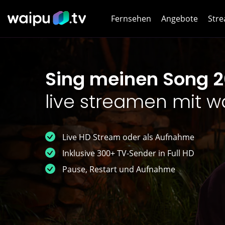
Fernsehen
Angebote
Stre
Netf
Sing meinen Song 
HB
live streamen mit w
Dis
Joy
Live HD Stream oder als Aufnahme
Inklusive 300+ TV-Sender in Full HD
WOW
Pause, Restart und Aufnahme
WOW
DA