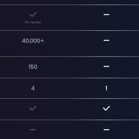
70+ Sender
40.000+
150
4
1