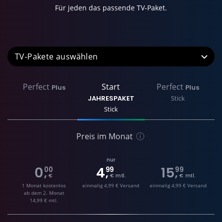
Für jeden das passende TV-Paket.
TV-Pakete
Perfect
Start
Perfect
Plus
Plus
JAHRESPAKET
Stick
Stick
Preis im Monat
nur
0
4
15
00
99
99
,
,
,
€
€ mtl.
€ mtl.
1 Monat kostenlos
einmalig 4,99 € Versand
einmalig 4,99 € Versand
ab dem 2. Monat
14,99 € mtl.