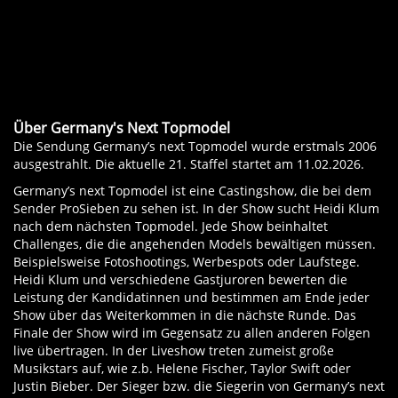
zählen Fernseher mit waipu.tv Stick oder Box,
Nein, es wird lediglich eine stabile
Amazon Fire TV-Stick, Google Chromecast, Apple
Internetverbindung bzw. störungsfreies WLAN-
TV, Smart TV, Smartphones und Tablets.
Signal benötigt. Für waipu.tv benötigen Sie
keinen
Kabel- oder Satellitenanschluss, keinen Receiver
und keine Antenne
mehr.
Über Germany's Next Topmodel
Die Sendung Germany’s next Topmodel wurde erstmals 2006
ausgestrahlt. Die aktuelle 21. Staffel startet am 11.02.2026.
Germany’s next Topmodel ist eine Castingshow, die bei dem
Sender ProSieben zu sehen ist. In der Show sucht Heidi Klum
nach dem nächsten Topmodel. Jede Show beinhaltet
Challenges, die die angehenden Models bewältigen müssen.
Beispielsweise Fotoshootings, Werbespots oder Laufstege.
Heidi Klum und verschiedene Gastjuroren bewerten die
Leistung der Kandidatinnen und bestimmen am Ende jeder
Show über das Weiterkommen in die nächste Runde. Das
Finale der Show wird im Gegensatz zu allen anderen Folgen
live übertragen. In der Liveshow treten zumeist große
Musikstars auf, wie z.b. Helene Fischer, Taylor Swift oder
Justin Bieber. Der Sieger bzw. die Siegerin von Germany’s next