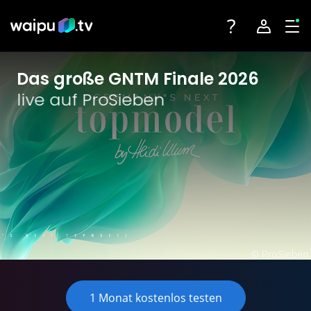
Toggle navigatio
Account na
Tog
Das große GNTM Finale 2026
1 Monat kostenlos testen
1 Monat kostenlos testen
live auf ProSieben
Login
Fernsehen
Angebote
Registrieren
Streaming-Partner
Sender
Geräte
1 Monat kostenlos testen