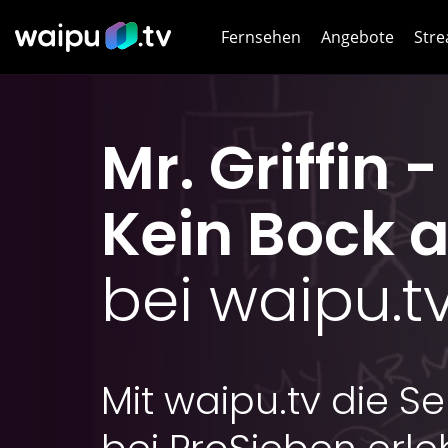
Fernsehen
Angebote
Stre
Netf
Mr. Griffin -
HB
Kein Bock a
Dis
Joy
bei waipu.t
WOW
WOW
Mit waipu.tv die Se
DA