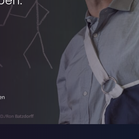
ben.
Chromecast
Smart TVs
Roku
en