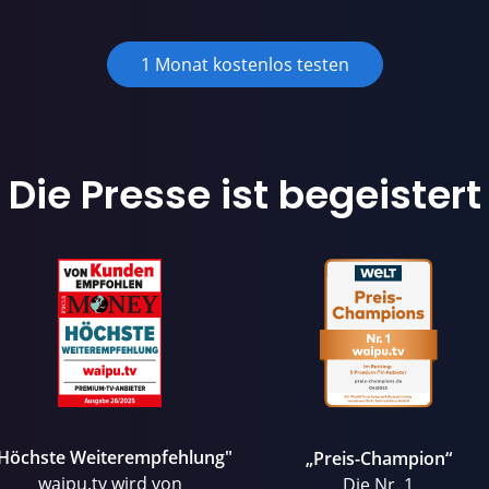
1 Monat kostenlos testen
Die Presse ist begeistert
Höchste Weiterempfehlung"
„Preis-Champion“
waipu.tv wird von
Die Nr. 1