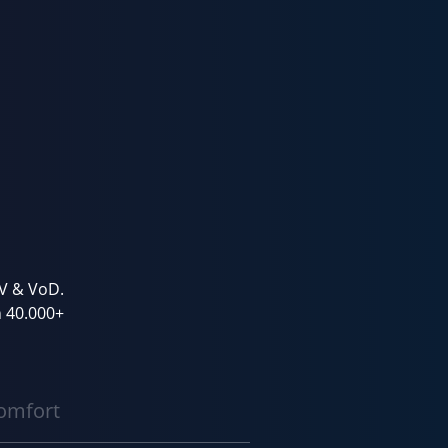
TV & VoD.
 40.000+
omfort