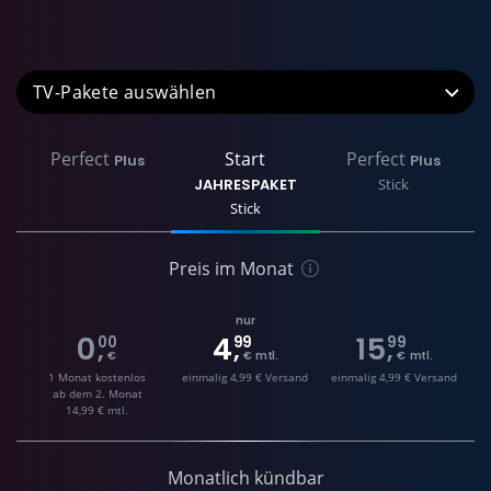
TV-Pakete
Perfect
Start
Perfect
Plus
Plus
JAHRESPAKET
Stick
Stick
Preis im Monat
nur
0
4
15
00
99
99
,
,
,
€
€ mtl.
€ mtl.
1 Monat kostenlos
einmalig 4,99 € Versand
einmalig 4,99 € Versand
ab dem 2. Monat
14,99 € mtl.
Monatlich kündbar