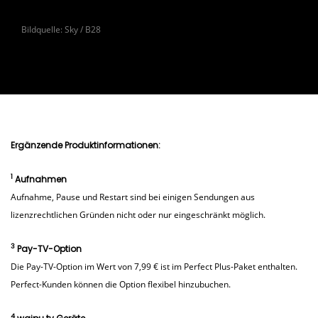
Amazon Fire TV-Stick, Google Chromecast, Apple
Internetverbindung bzw. störungsfreies WLAN-
TV, Smart TV, Smartphones und Tablets.
Signal benötigt. Für waipu.tv benötigen Sie
keinen
Bildquelle: Sky / B28
Kabel- oder Satellitenanschluss, keinen Receiver
und keine Antenne
mehr.
Ergänzende Produktinformationen:
1
Aufnahmen
Aufnahme, Pause und Restart sind bei einigen Sendungen aus
lizenzrechtlichen Gründen nicht oder nur eingeschränkt möglich.
3
Pay-TV-Option
Die Pay-TV-Option im Wert von 7,99 € ist im Perfect Plus-Paket enthalten.
Perfect-Kunden können die Option flexibel hinzubuchen.
4