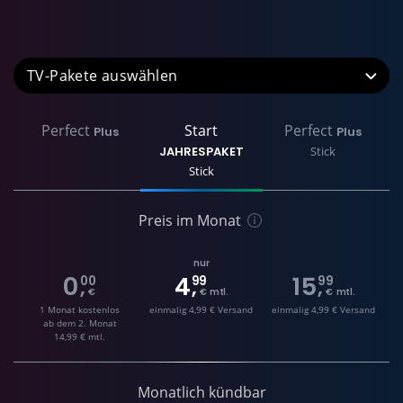
TV-Pakete
Perfect
Start
Perfect
Plus
Plus
JAHRESPAKET
Stick
Stick
Preis im Monat
nur
0
4
15
00
99
99
,
,
,
€
€ mtl.
€ mtl.
1 Monat kostenlos
einmalig 4,99 € Versand
einmalig 4,99 € Versand
ab dem 2. Monat
14,99 € mtl.
Monatlich kündbar