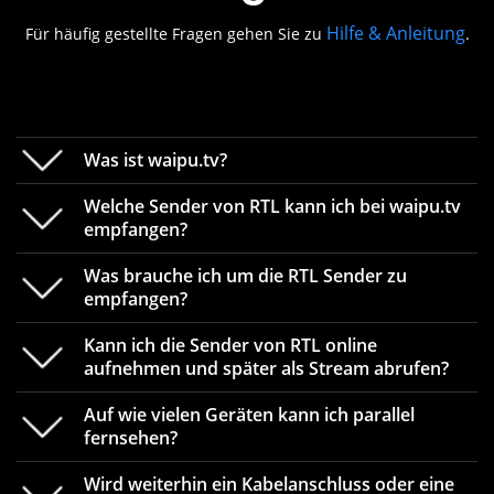
Hilfe & Anleitung
Für häufig gestellte Fragen gehen Sie zu
.
Was ist waipu.tv?
Welche Sender von RTL kann ich bei waipu.tv
empfangen?
Was brauche ich um die RTL Sender zu
waipu.tv ist
ultra-schnelles Fernsehen über das
empfangen?
Internet
.
Ohne lästige Kabel, Receiver oder
Antennen
, einfach über WLAN oder Mobilfunk-
Kann ich die Sender von RTL online
Bei waipu.tv empfangen Sie neben
RTL
empfangen
aufnehmen und später als Stream abrufen?
Netz. Dank dem hauseigenem Glasfasernetz
Sie auch RTLup, RTL Crime, RTL Passion, RTL Living,
empfangen Sie alle TV-Sender störungsfrei und in
NITRO
,
VOX
, VOXup, ntv, Super RTL,
RTLZWEI
, Toggo
Auf wie vielen Geräten kann ich parallel
atemberaubender Geschwindigkeit auf all Ihren
Die Sender von RTL empfangen Sie mit der
fernsehen?
plus und
GEO Television
.
Geräten.
waipu.tv-App auf all Ihren Geräten zuhause auf
dem TV und auf allen mobilen Endgeräten wie
Wird weiterhin ein Kabelanschluss oder eine