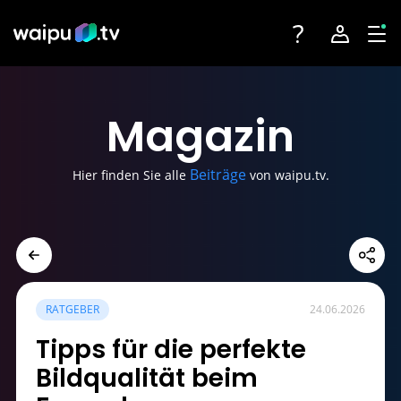
Toggle navigatio
Account na
Tog
Fernsehen
Login
Magazin
Angebote
Registrieren
Beiträge
Hier finden Sie alle
von waipu.tv.
Streaming-Partner
Sender
Geräte
RATGEBER
24.06.2026
Tipps für die perfekte
Bildqualität beim