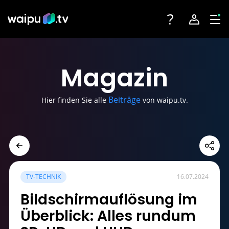
Toggle navigatio
Account na
Tog
Fernsehen
Login
Magazin
Angebote
Registrieren
Beiträge
Hier finden Sie alle
von waipu.tv.
Streaming-Partner
Sender
Geräte
TV-TECHNIK
16.07.2024
Bildschirmauflösung im
Überblick: Alles rundum