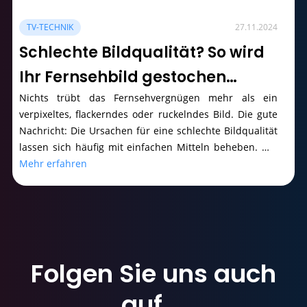
TV-TECHNIK
27.11.2024
Schlechte Bildqualität? So wird
Ihr Fernsehbild gestochen
scharf
Nichts trübt das Fernsehvergnügen mehr als ein
verpixeltes, flackerndes oder ruckelndes Bild. Die gute
Nachricht: Die Ursachen für eine schlechte Bildqualität
lassen sich häufig mit einfachen Mitteln beheben. Wir
zeigen Ihnen, wie Sie Ihr Fernsehbild optimieren.
Mehr erfahren
Folgen Sie uns
auch
auf …