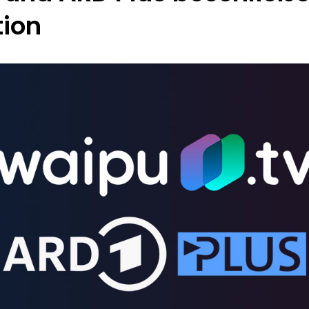
Chromecast
ion
Smart TVs
Roku