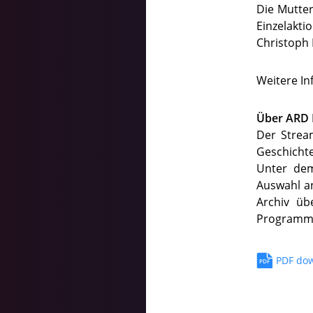
Die Mutte
Einzelakt
Christoph 
Weitere In
Über ARD
Der Strea
Geschichte
Unter dem
Auswahl an
Archiv üb
Programm
PDF do