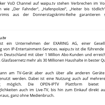
siker VoD Channel auf waipu.tv stehen Verbrechen im Vo
n wie „Der Fahnder“, „Hafenpolizei“, „Heiter bis tödlic
rkrimis aus der Donnerstagskrimi-Reihe garantieren
u.tv
 ist ein Unternehmen der EXARING AG, einer Gesells
g von IP-Entertainment-Services. waipu.tv ist die führend
in Deutschland mit über 1 Million Abo-Kunden und erreic
s Glasfasernetz mehr als 30 Millionen Haushalte in bester Qu
kann am TV-Gerät aber auch über alle anderen Gerä
genutzt werden. Dabei ist eine Nutzung auch auf mehrer
itig möglich. Die OPEN-IPTV Plattform bietet ta
ichkeiten auch im Live-TV, bis hin zum Einkauf direkt a
eraus, ganz ohne Medienbruch.