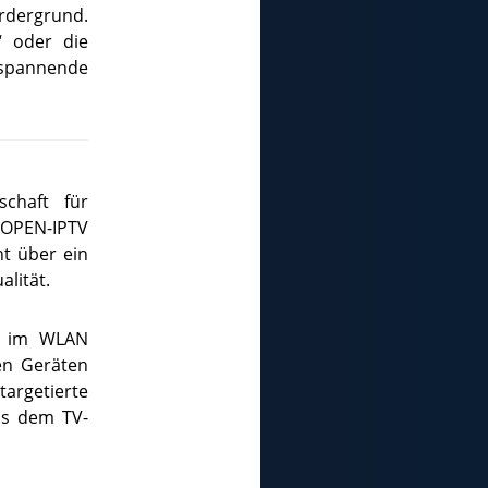
rdergrund.
h“ oder die
 spannende
chaft für
e OPEN-IPTV
ht über ein
alität.
te im WLAN
en Geräten
rgetierte
us dem TV-