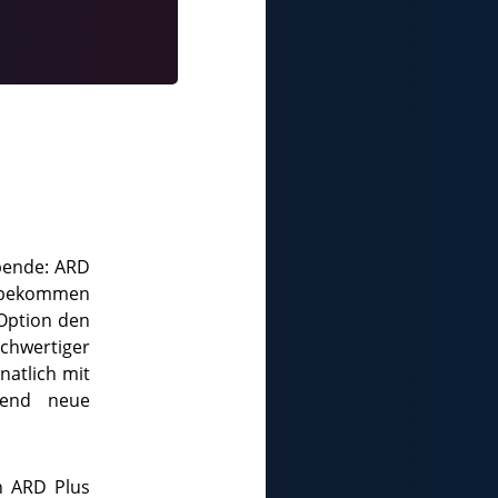
bende: ARD
t bekommen
-Option den
chwertiger
natlich mit
fend neue
n ARD Plus