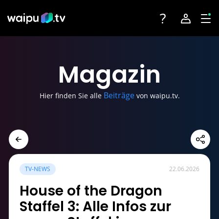
Toggle navigatio
Account na
Tog
Fernsehen
Login
Magazin
Angebote
Registrieren
Beiträge
Hier finden Sie alle
von waipu.tv.
Streaming-Partner
Sender
Geräte
TV-NEWS
22.06.2026
House of the Dragon
Staffel 3: Alle Infos zur