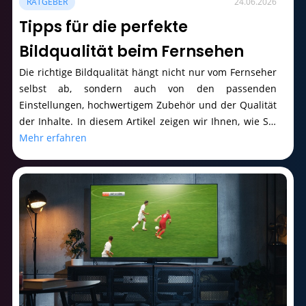
RATGEBER
24.06.2026
Tipps für die perfekte
Bildqualität beim Fernsehen
Die richtige Bildqualität hängt nicht nur vom Fernseher
selbst ab, sondern auch von den passenden
Einstellungen, hochwertigem Zubehör und der Qualität
der Inhalte. In diesem Artikel zeigen wir Ihnen, wie Sie
mit einfachen Anpassungen das Beste aus Ihrem
Mehr erfahren
Fernseher herausholen.