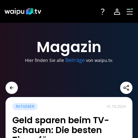
Toggle navigatio
Account na
Tog
Fernsehen
Login
Magazin
Angebote
Registrieren
Beiträge
Hier finden Sie alle
von waipu.tv.
Streaming-Partner
Sender
Geräte
RATGEBER
31.10.2024
Geld sparen beim TV-
Schauen: Die besten