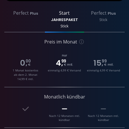
Perfect
Start
Perfect
Plus
Plus
JAHRESPAKET
Stick
Stick
Preis im Monat
nur
0
4
15
00
99
99
,
,
,
€
€ mtl.
€ mtl.
1 Monat kostenlos
einmalig 4,99 € Versand
einmalig 4,99 € Versand
ab dem 2. Monat
14,99 € mtl.
Monatlich kündbar
Nach 12 Monaten mtl.
Nach 12 Monaten mtl.
kündbar
kündbar