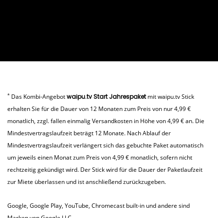
Signal oder eine Verbindung über Netzwerkkabel
Ja, mit dem waipu.tv Stick erleben Sie Ihre
nicht aufgerufen werden.
Hintergrundbeleuchtung der Tasten
(LAN/Ethernet) sowie ein waipu.tv-Paket.
Lieblingssendungen mit atemberaubenden Details
Die
Fernbedienung
wird über
Helligkeit- und
und Klarheit in bester HD-Qualität. Sie genießen
Bewegungssensoren
, um einen niedrigen
eine für Ihren Fernseher optimierte Bildqualität
Sie können das waipu.tv Start Jahrespaket mit Stick
Batterieverbrauch oder eine lange Lebenszeit der
mit scharfer Auflösung und lebendigen Farben.
innerhalb von 14 Tagen nach Erhalt der Ware
Batterie zu gewährleisten. Ein
Autopairing
Bei entsprechendem Angebot in der jeweiligen
ohne Angabe von Gründen widerrufen. Bitte
erleichtert die Einrichtung des Sticks.
App können Sie mit dem waipu.tv Stick in HD, 4K
nutzen Sie hierfür unser Kontaktformular unter
oder HDR streamen.
www.waipu.tv/supportanfrage
, um Ihr
persönliches Retourenlabel zu erhalten. Weitere
Außerdem unterstützt der Stick das HDR10+
*
Das Kombi-Angebot
waipu.tv Start Jahrespaket
mit waipu.tv Stick
Informationen zum Widerrufsrecht finden Sie in
Format und Dolby Atmos bei ausgewählten
unseren
AGB
.
erhalten Sie für die Dauer von 12 Monaten zum Preis von nur 4,99 €
Inhalten ein herausragendes Bild- und
Klangerlebnis. Bitte beachten Sie, dass das Dolby
monatlich, zzgl. fallen einmalig Versandkosten in Höhe von 4,99 € an. Die
Atmos Einstellung nur auf kompatiblen
Mindestvertragslaufzeit beträgt 12 Monate. Nach Ablauf der
Fernsehgeräten aktivierbar ist.
Mindestvertragslaufzeit verlängert sich das gebuchte Paket automatisch
um jeweils einen Monat zum Preis von 4,99 € monatlich, sofern nicht
rechtzeitig gekündigt wird. Der Stick wird für die Dauer der Paketlaufzeit
zur Miete überlassen und ist anschließend zurückzugeben.
Google, Google Play, YouTube, Chromecast built-in und andere sind
Marken von Google LLC.