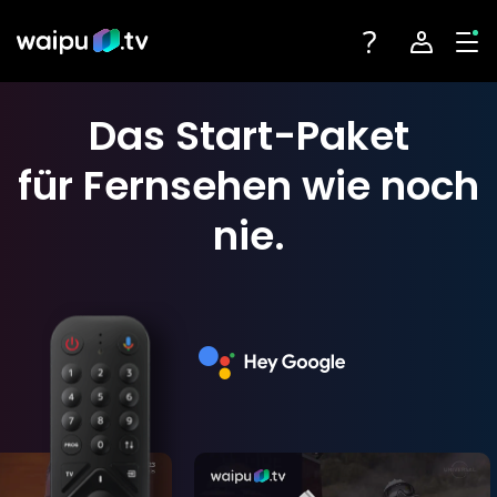
Toggle navigatio
Account na
Tog
Das
Start-Paket
Jetzt buchen
Jetzt buchen
für Fernsehen wie noch
Login
Fernsehen
nie.
Angebote
Registrieren
Streaming-Partner
Sender
Geräte