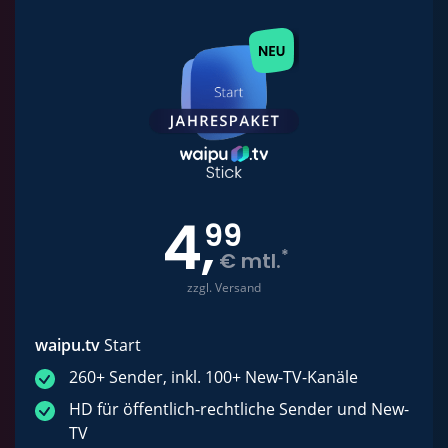
4
,
99
*
€ mtl.
zzgl. Versand
waipu.tv
Start
260+ Sender, inkl. 100+ New-TV-Kanäle
HD für öffentlich-rechtliche Sender und New-
TV