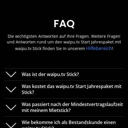
FAQ
Die wichtigsten Antworten auf Ihre Fragen. Weitere Fragen
und Antworten rund um den waipu.tv Start Jahrespaket mit
Hilfebereich
waipu.tv Stick finden Sie in unserem
!
Was ist der waipu.tv Stick?
Was kostet das waipu.tv Start Jahrespaket mit
Stick?
Was passiert nach der Mindestvertragslaufzeit
Mit dem waipu.tv Stick wird Ihr Fernseher zum
mit meinem Mietstick?
Smart-TV. Über den Stick erhalten Sie einen
einfachen Zugang zu unzähligen Fernsehsendern
Wie bekomme ich als Bestandskunde einen
und zahlreichen weiteren Streaming-Apps. Alles in
Das Kombi-Angebot
waipu.tv Start Jahrespaket