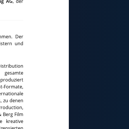
ing AG
, der
ehmen. Der
istern und
stribution
e gesamte
produziert
t-Formate,
ernationale
, zu denen
roduction,
 Berg Film
e kreative
zensierten