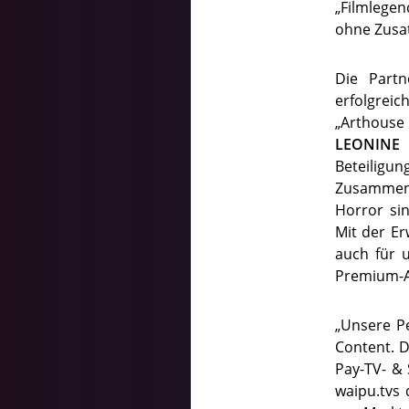
„Filmlege
ohne Zusat
Die Partn
erfolgrei
„Arthouse
LEONINE 
Beteilig
Zusammena
Horror sin
Mit der Er
auch für 
Premium-
„Unsere P
Content. D
Pay-TV- &
waipu.tvs 