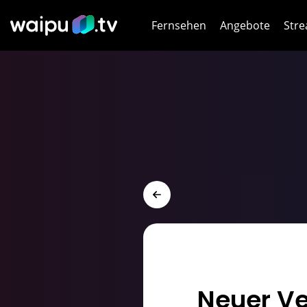
Fernsehen
Angebote
Stre
Netf
HB
Dis
Joy
WOW
WOW
DA
Neuer Ve