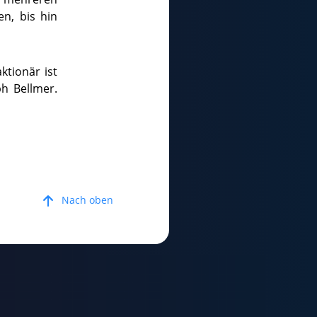
n, bis hin
tionär ist
h Bellmer.
Nach oben