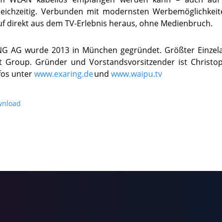
leichzeitig. Verbunden mit modernsten Werbemöglichkeite
f direkt aus dem TV-Erlebnis heraus, ohne Medienbruch.
NG AG wurde 2013 in München gegründet. Größter Einzelak
et Group. Gründer und Vorstandsvorsitzender ist Christop
fos unter
www.exaring.de
und
www.waipu.tv
wnload