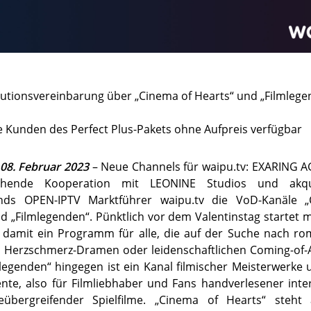
butionsvereinbarung über „Cinema of Hearts“ und „Filmleg
le Kunden des Perfect Plus-Pakets ohne Aufpreis verfügbar
08. Februar 2023
– Neue Channels für waipu.tv: EXARING A
ehende Kooperation mit LEONINE Studios und akqui
nds OPEN-IPTV Marktführer waipu.tv die VoD-Kanäle 
d „Filmlegenden“. Pünktlich vor dem Valentinstag startet 
“ damit ein Programm für alle, die auf der Suche nach ro
 Herzschmerz-Dramen oder leidenschaftlichen Coming-of-A
mlegenden“ hingegen ist ein Kanal filmischer Meisterwerke
te, also für Filmliebhaber und Fans handverlesener inter
übergreifender Spielfilme. „Cinema of Hearts“ steht 