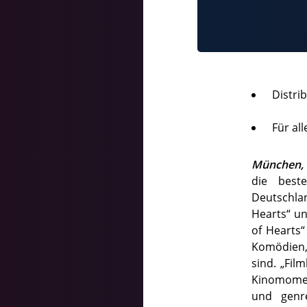
Distri
Für al
München, 
die best
Deutschla
Hearts“ un
of Hearts
Komödien,
sind. „Fil
Kinomomen
und genre