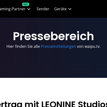
aming-Partner
Sender
Geräte
lix
Alle Geräte
Presse
bereich
O Max
waipu.tv Stick
Hier finden Sie alle
Pressemitteilungen
von waipu.tv.
ney+
waipu.tv Box
n+
Smartphones & Tablets
 Filme & Serien
Fire TV
 Live-Sport
Web-Player
ZN
Apple TV
rtrag mit LEONINE Studios