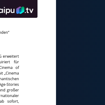
enden“
G erweitert
riert für
„Cinema of
mit „Cinema
mantischen
ge-Stories
 und großer
nationaler
ab sofort,