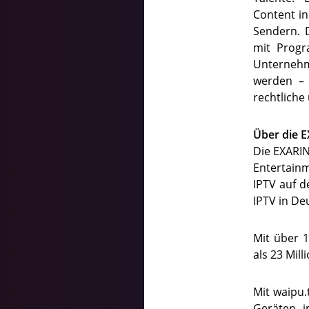
Content in
Sendern. 
mit Progr
Unternehm
werden – 
rechtliche
Über die 
Die EXARING
Entertainm
IPTV auf d
IPTV in De
Mit über 1
als 23 Mil
Mit waipu
Geräten 