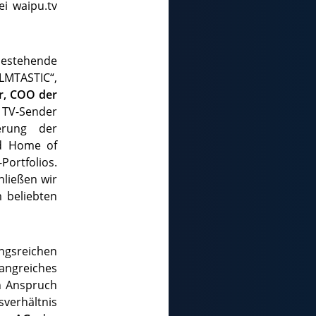
i waipu.tv
bestehende
LMTASTIC“,
r, COO der
TV-Sender
erung der
nd Home of
Portfolios.
hließen wir
 beliebten
ngsreichen
fangreiches
n Anspruch
sverhältnis