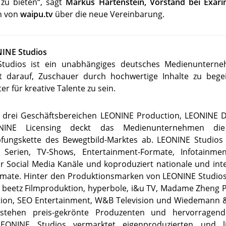
zu bieten“, sagt
Markus Härtenstein, Vorstand bei Exar
n von
waipu.tv
über die neue Vereinbarung.
INE Studios
tudios ist ein unabhängiges deutsches Medienuntern
gt darauf, Zuschauer durch hochwertige Inhalte zu bege
er für kreative Talente zu sein.
n drei Geschäftsbereichen LEONINE Production, LEONINE Di
INE Licensing deckt das Medienunternehmen di
fungskette des Bewegtbild-Marktes ab. LEONINE Studios 
e, Serien, TV-Shows, Entertainment-Formate, Infotainmen
r Social Media Kanäle und koproduziert nationale und int
ormate. Hinter den Produktionsmarken von LEONINE Studios
 beetz Filmproduktion, hyperbole, i&u TV, Madame Zheng P
tion, SEO Entertainment, W&B Television und Wiedemann &
stehen preis-gekrönte Produzenten und hervorragend
LEONINE Studios vermarktet eigenproduzierten und li