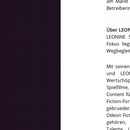
am Markt 
Betreiberi
Über LEON
LEONINE S
Fokus lie
Wegbegleit
Mit seine
und LEON
Wertschöp
Spielfilm
Content fü
Fiction-F
gebrueder
Odeon Fic
gehören, 
Talente. 