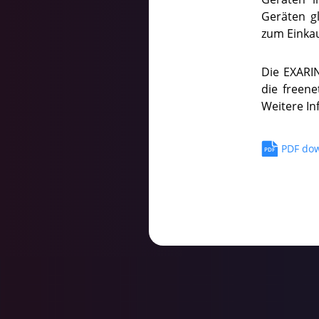
Geräten g
zum Einkau
Die EXARI
die freen
Weitere In
PDF do