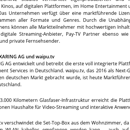
 Kinos, auf digitalen Plattformen, im Home Entertainment 
Das Unternehmen verfügt über eine marktführende Lizenz
ammen aller Formate und Genres. Durch die Unabhäng
ens können alle Marktteilnehmer mit hochwertigen Inhalt
digitale Streaming-Anbieter, Pay-TV Partner ebenso wie ö
 und private Fernsehsender.
EXARING AG und waipu.tv
 AG entwickelt und betreibt die erste voll integrierte Platt
ent Services in Deutschland. waipu.tv, das 2016 als Next-
en deutschen Markt gebracht wurde, ist heute Marktführe
utschland.
3.000 Kilometern Glasfaser-Infrastruktur erreicht die Pla
lionen Haushalte für Video-Streaming und interaktive Anwe
.tv verschwindet die Set-Top-Box aus dem Wohnzimmer, da 
im WLAN kabellos empfangen werden kann – auch auf