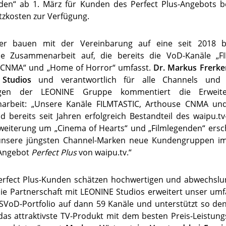
nden“ ab 1. März für Kunden des Perfect Plus-Angebots be
zkosten zur Verfügung.
er bauen mit der Vereinbarung auf eine seit 2018 
che Zusammenarbeit auf, die bereits die VoD-Kanäle „FI
 CNMA“ und „Home of Horror“ umfasst.
Dr. Markus Frerke
Studios
und verantwortlich für alle Channels und 
ungen der LEONINE Gruppe kommentiert die Erweit
rbeit: „Unsere Kanäle FILMTASTIC, Arthouse CNMA u
d bereits seit Jahren erfolgreich Bestandteil des waipu.tv-
weiterung um „Cinema of Hearts“ und „Filmlegenden“ ersc
unsere jüngsten Channel-Marken neue Kundengruppen im
Angebot
Perfect Plus
von waipu.tv.“
erfect Plus-Kunden schätzen hochwertigen und abwechslu
ie Partnerschaft mit LEONINE Studios erweitert unser um
 SVoD-Portfolio auf dann 59 Kanäle und unterstützt so de
das attraktivste TV-Produkt mit dem besten Preis-Leistung