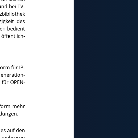
und bei TV-
bibliothek
igkeit des
en bedient
ffentlich-
form für IP-
Generation-
r für OPEN-
ttform mehr
ndungen.
es auf den
 mehreren