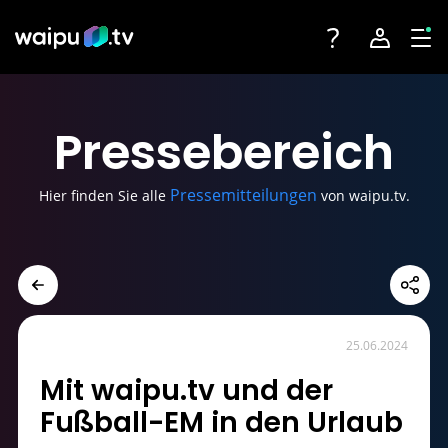
Toggle navigatio
Account na
Tog
Fernsehen
Login
Presse
bereich
Angebote
Registrieren
Pressemitteilungen
Hier finden Sie alle
von waipu.tv.
Streaming-Partner
Sender
Geräte
25.06.2024
Mit waipu.tv und der
Fußball-EM in den Urlaub