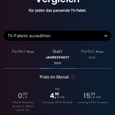
Für jeden das passende TV-Paket.
TV-Pakete
Perfect
Start
Perfect
Plus
Plus
JAHRESPAKET
Stick
Stick
Preis im Monat
nur
0
4
15
00
99
99
,
,
,
€
€ mtl.
€ mtl.
1 Monat kostenlos
einmalig 4,99 € Versand
einmalig 4,99 € Versand
ab dem 2. Monat
14,99 € mtl.