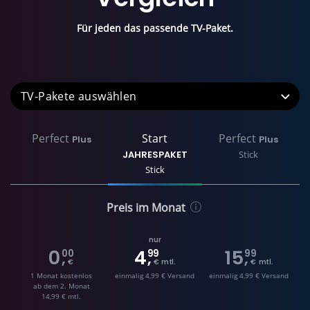
Für jeden das passende TV-Paket.
TV-Pakete
Perfect
Start
Perfect
Plus
Plus
JAHRESPAKET
Stick
Stick
Preis im Monat
nur
0
4
15
00
99
99
,
,
,
€
€ mtl.
€ mtl.
1 Monat kostenlos
einmalig 4,99 € Versand
einmalig 4,99 € Versand
ab dem 2. Monat
14,99 € mtl.