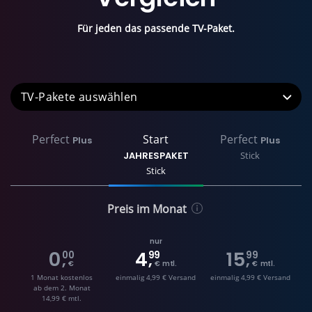
Für jeden das passende TV-Paket.
TV-Pakete
Perfect
Start
Perfect
Plus
Plus
JAHRESPAKET
Stick
Stick
Preis im Monat
nur
0
4
15
00
99
99
,
,
,
€
€ mtl.
€ mtl.
1 Monat kostenlos
einmalig 4,99 € Versand
einmalig 4,99 € Versand
ab dem 2. Monat
14,99 € mtl.